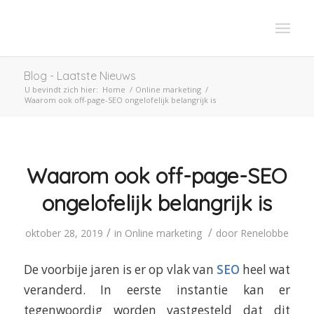
Blog - Laatste Nieuws
U bevindt zich hier:
Home
/
Online marketing
/
Waarom ook off-page-SEO ongelofelijk belangrijk is
Waarom ook off-page-SEO
ongelofelijk belangrijk is
/
/
oktober 28, 2019
in
Online marketing
door
Renelobbe
De voorbije jaren is er op vlak van
SEO
heel wat
veranderd. In eerste instantie kan er
tegenwoordig worden vastgesteld dat dit